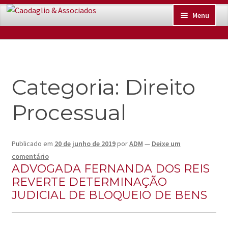
Pular
Pular
Menu
para
para
navegação
o
Início
conteúdo
Advogados
Categoria:
Direito
Sobre
Processual
Trabalhe Conosco
Publicado em
20 de junho de 2019
por
ADM
—
Deixe um
Contato
comentário
ADVOGADA FERNANDA DOS REIS
Vídeos
REVERTE DETERMINAÇÃO
JUDICIAL DE BLOQUEIO DE BENS
Blog